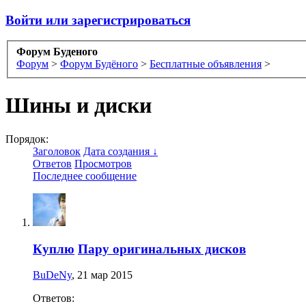
Войти или зарегистрироваться
Форум Буденого
Форум
>
Форум Будёного
>
Бесплатные объявления
>
Шины и диски
Порядок:
Заголовок
Дата создания ↓
Ответов
Просмотров
Последнее сообщение
Куплю
Пару оригинальных дисков
BuDeNy
,
21 мар 2015
Ответов: