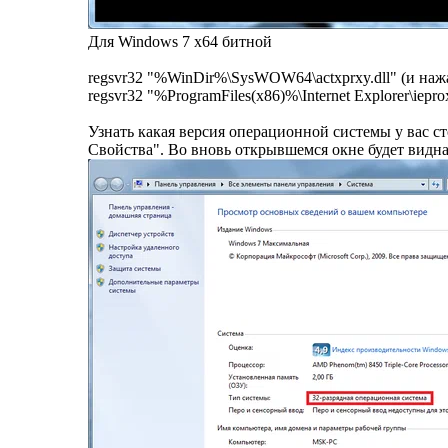
Для Windows 7 x64 битной
regsvr32 "%WinDir%\SysWOW64\actxprxy.dll" (и нажат
regsvr32 "%ProgramFiles(x86)%\Internet Explorer\ieprox
Узнать какая версия операционной системы у вас 
Свойства". Во вновь открывшемся окне будет видн