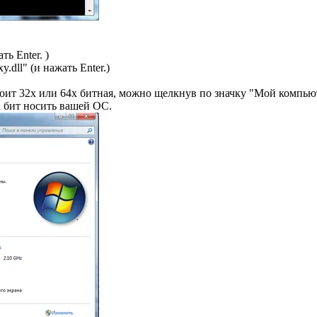
ь Enter. )
y.dll" (и нажать Enter.)
стоит 32х или 64х битная, можно щелкнув по значку "Мой компь
а бит носить вашей ОС.