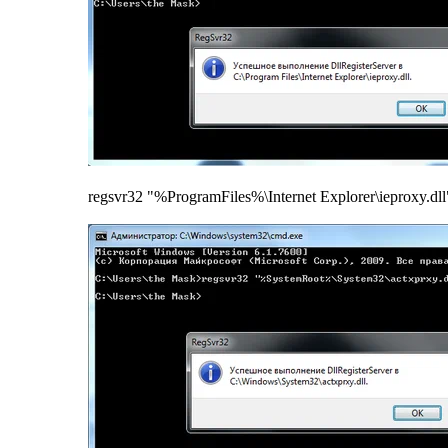
regsvr32 "%ProgramFiles%\Internet Explorer\ieproxy.dll