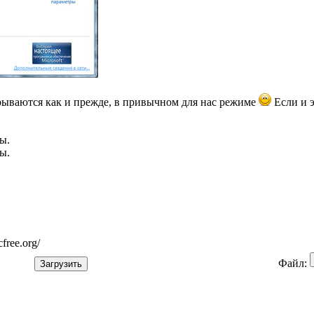
крываются как и прежде, в привычном для нас режиме
Если и э
ы.
ы.
free.org/
Файл: