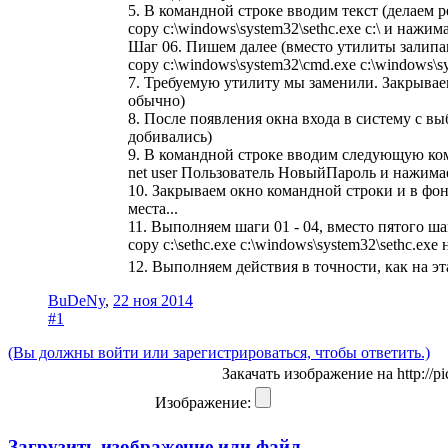
5. В командной строке вводим текст (делаем
copy c:\windows\system32\sethc.exe c:\ и нажим
Шаг 06. Пишем далее (вместо утилиты залипа
copy c:\windows\system32\cmd.exe c:\windows\sy
7. Требуемую утилиту мы заменили. Закрывае
обычно)
8. После появления окна входа в систему с в
добивались)
9. В командной строке вводим следующую ком
net user Пользователь НовыйПароль и нажима
10. Закрываем окно командной строки и в фо
места...
11. Выполняем шаги 01 - 04, вместо пятого ша
copy c:\sethc.exe c:\windows\system32\sethc.ex
12. Выполняем действия в точности, как на э
BuDeNy
,
22 ноя 2014
#1
(Вы должны войти или зарегистрироваться, чтобы ответить.)
Закачать изображение на http://pic
Изображение:
Загрузить изображение или файл