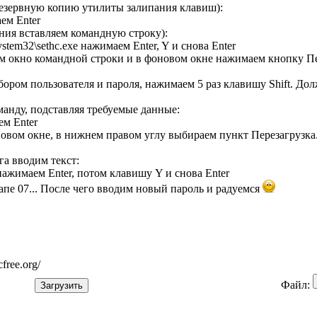
 резервную копию утилиты залипания клавиш):
аем Enter
ния вставляем командную строку):
stem32\sethc.exe нажимаем Enter, Y и снова Enter
м окно командной строки и в фоновом окне нажимаем кнопку Пере
ыбором пользователя и пароля, нажимаем 5 раз клавишу Shift. Д
анду, подставляя требуемые данные:
ем Enter
новом окне, в нижнем правом углу выбираем пункт Перезагрузка
га вводим текст:
e нажимаем Enter, потом клавишу Y и снова Enter
тапе 07... После чего вводим новый пароль и радуемся
free.org/
Файл: